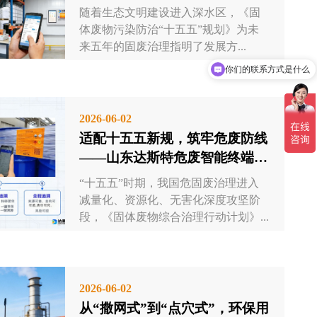
赋能危废数智化...
随着生态文明建设进入深水区，《固
体废物污染防治“十五五”规划》为未
来五年的固废治理指明了发展方...
你们的联系方式是什么
2026-06-02
适配十五五新规，筑牢危废防线
——山东达斯特危废智能终端一
体机，全流程合规新...
“十五五”时期，我国危固废治理进入
减量化、资源化、无害化深度攻坚阶
段，《固体废物综合治理行动计划》...
2026-06-02
从“撒网式”到“点穴式”，环保用