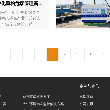
智化重构危废管理新范
省份“十五五”规划纲要全
国生态环保产业正式迈入
全域无废建设、精...
4
5
6
7
8
9
10
11
12
案例与资讯
解决方案
案
智慧环保解决方案
典型案例
决方案
大气环境精准监管解决方案
公司资讯