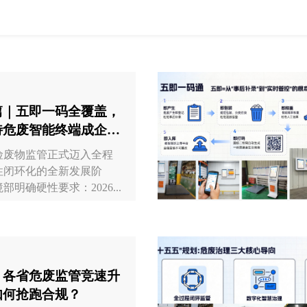
篇｜五即一码全覆盖，
特危废智能终端成企业
危险废物监管正式迈入全程
性闭环化的全新发展阶
明确硬性要求：2026...
：各省危废监管竞速升
如何抢跑合规？