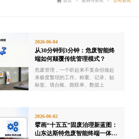
首页
>
案例与资讯
>
公司资讯
2026-06-04
从30分钟到3分钟：危废智能终
端如何颠覆传统管理模式？
危废管理，一个听起来不复杂但做起
来极度繁琐的工作。称重、记录、贴
标签、填台账、跑联单、数据上
报……...
2026-06-02
擘画“十五五”固废治理新蓝图：
山东达斯特危废智能终端一体机