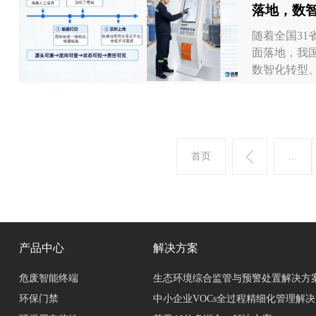
落地，数
式
随着全国31
面落地，我
数智化转型、
首页
...
产品中心
解决方案
危废智能终端
生态环境综合监管与预警处置解决方
环保门禁
中小企业VOCs全过程精细化管理解